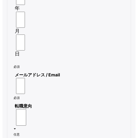
年
月
日
必須
メールアドレス / Email
必須
転職意向
任意