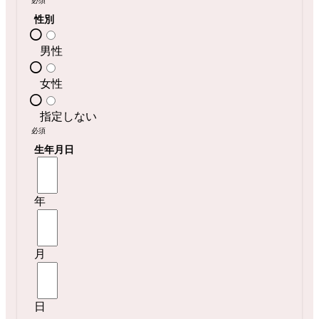
必須
性別
男性
女性
指定しない
必須
生年月日
年
月
日