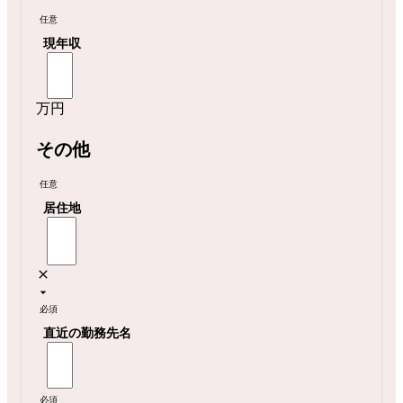
任意
現年収
万円
その他
任意
居住地
必須
直近の勤務先名
必須