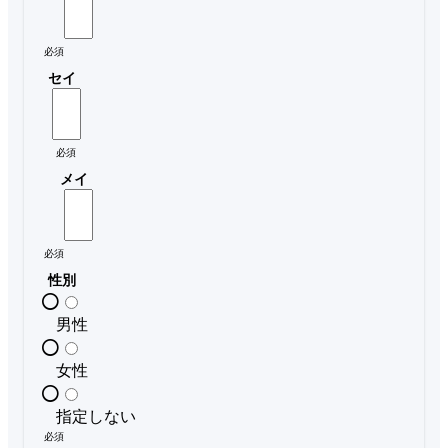
必須
セイ
必須
メイ
必須
性別
男性
女性
指定しない
必須