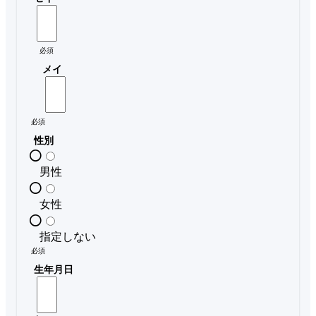
必須
メイ
必須
性別
男性
女性
指定しない
必須
生年月日