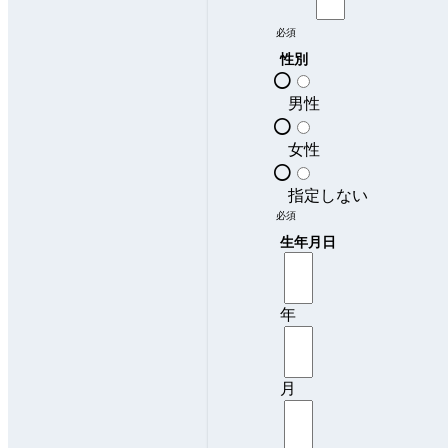
必須
性別
男性
女性
指定しない
必須
生年月日
年
月