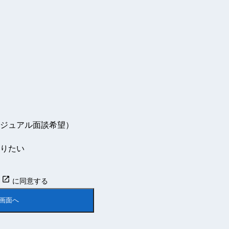
ジュアル面談希望）
りたい
open_in_new
約
に同意する
画面へ